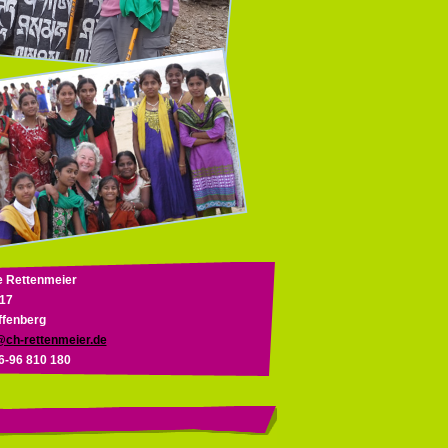
e Rettenmeier
 17
ffenberg
@ch-rettenmeier.de
76-96 810 180