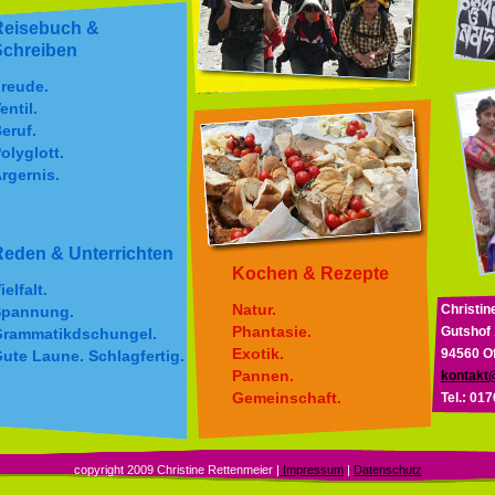
Reisebuch &
Schreiben
reude.
entil.
eruf.
olyglott.
rgernis.
eden & Unterrichten
Kochen & Rezepte
ielfalt.
Natur.
Christin
pannung.
Phantasie.
Gutshof
rammatikdschungel.
Exotik.
94560 O
ute Laune. Schlagfertig.
Pannen.
kontakt
Gemeinschaft.
Tel.: 01
copyright 2009 Christine Rettenmeier |
Impressum
|
Datenschutz