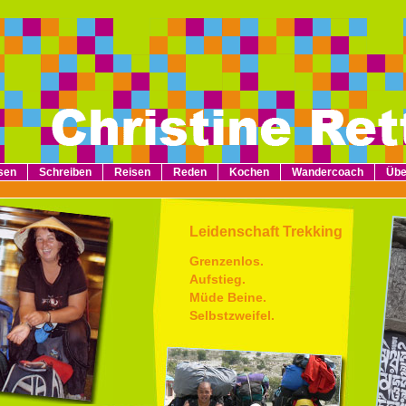
sen
Schreiben
Reisen
Reden
Kochen
Wandercoach
Übe
Leidenschaft Trekking
Grenzenlos.
Aufstieg.
Müde Beine.
Selbstzweifel.