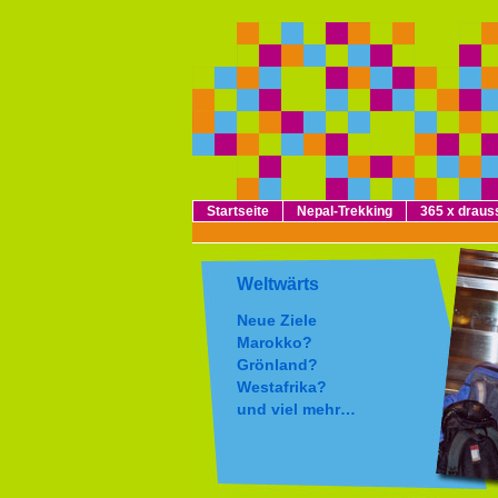
Startseite
Nepal-Trekking
365 x draus
Weltwärts
Neue Ziele
Marokko?
Grönland?
Westafrika?
und viel mehr…