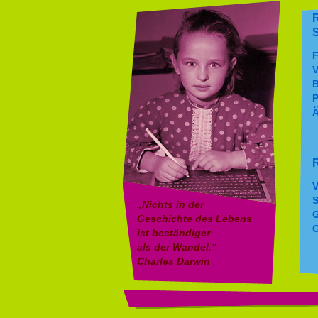
F
V
B
P
Ä
R
V
S
„Nichts in der
G
Geschichte des Lebens
G
ist beständiger
als der Wandel.“
Charles Darwin